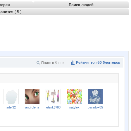
лерея
Поиск людей
равится
( 5 )
Рейтинг топ-50 блоггеров
adel32
androlena
elenk@88
natylek
paradox85