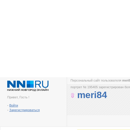
Персональный сайт пользователя
meri
портрет № 195405 зарегистрирован боле
meri84
Привет, Гость !
-
Войти
-
Зарегистрироваться