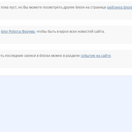
арин2
Девочка М
ГАЛЕРЕИ АРИСИЯ
Крошка Мю
Лепесток Лотоса
МарияМиловская
Маша-простокваша
 пока пуст, но Вы можете посмотреть другие блоги на странице
рейтинга блог
е
блог Робота Форума
, чтобы быть в курсе всех новостей сайта.
ть последние записи в блогах можно в разделе
события на сайте
.