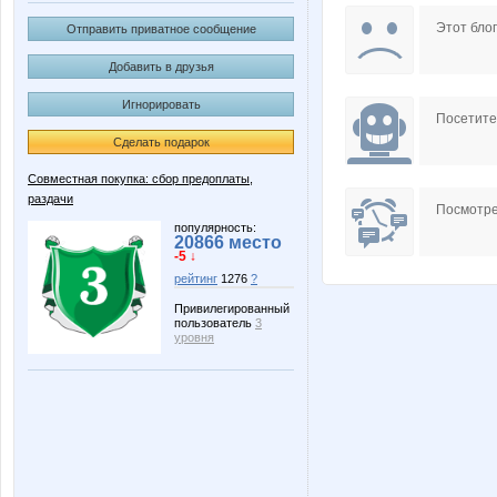
мариночка красотулечка
Аквам
Этот блог
Отправить приватное сообщение
Добавить в друзья
Игнорировать
Улена
Посетит
Сделать подарок
Совместная покупка: сбор предоплаты,
раздачи
Посмотре
популярность:
20866 место
-5 ↓
рейтинг
1276
?
Привилегированный
пользователь
3
уровня