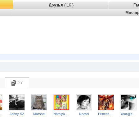
Друзья
( 16 )
Га
Мне н
27
stasiay
Janny-52
Marssel
Natalya2907
Noatel
Princess Valkyrie
Your@style