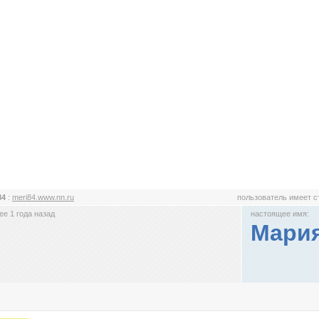
84
:
meri84.www.nn.ru
пользователь имеет 
е 1 года назад
настоящее имя:
Мария