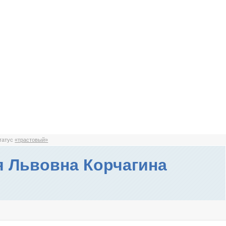
статус
«трастовый»
 Львовна Корчагина